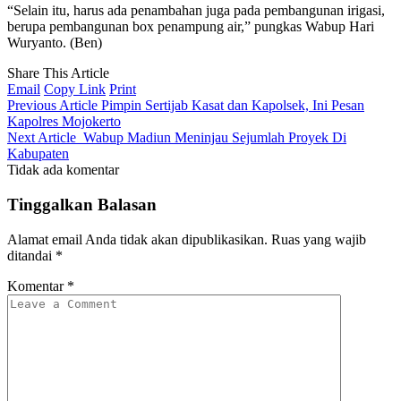
“Selain itu, harus ada penambahan juga pada pembangunan irigasi,
berupa pembangunan box penampung air,” pungkas Wabup Hari
Wuryanto. (Ben)
Share This Article
Email
Copy Link
Print
Previous Article
Pimpin Sertijab Kasat dan Kapolsek, Ini Pesan
Kapolres Mojokerto
Next Article
Wabup Madiun Meninjau Sejumlah Proyek Di
Kabupaten
Tidak ada komentar
Tinggalkan Balasan
Alamat email Anda tidak akan dipublikasikan.
Ruas yang wajib
ditandai
*
Komentar
*