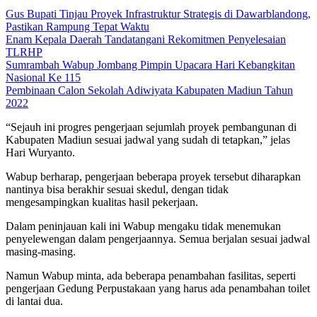
Gus Bupati Tinjau Proyek Infrastruktur Strategis di Dawarblandong,
Pastikan Rampung Tepat Waktu
Enam Kepala Daerah Tandatangani Rekomitmen Penyelesaian
TLRHP
Sumrambah Wabup Jombang Pimpin Upacara Hari Kebangkitan
Nasional Ke 115
Pembinaan Calon Sekolah Adiwiyata Kabupaten Madiun Tahun
2022
“Sejauh ini progres pengerjaan sejumlah proyek pembangunan di
Kabupaten Madiun sesuai jadwal yang sudah di tetapkan,” jelas
Hari Wuryanto.
Wabup berharap, pengerjaan beberapa proyek tersebut diharapkan
nantinya bisa berakhir sesuai skedul, dengan tidak
mengesampingkan kualitas hasil pekerjaan.
Dalam peninjauan kali ini Wabup mengaku tidak menemukan
penyelewengan dalam pengerjaannya. Semua berjalan sesuai jadwal
masing-masing.
Namun Wabup minta, ada beberapa penambahan fasilitas, seperti
pengerjaan Gedung Perpustakaan yang harus ada penambahan toilet
di lantai dua.