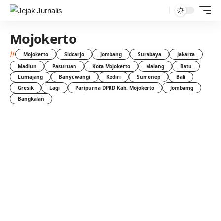
Mojokerto
#
Mojokerto
Sidoarjo
Jombang
Surabaya
Jakarta
Madiun
Pasuruan
Kota Mojokerto
Malang
Batu
Lumajang
Banyuwangi
Kediri
Sumenep
Bali
Gresik
Lagi
Paripurna DPRD Kab. Mojokerto
Jombamg
Bangkalan