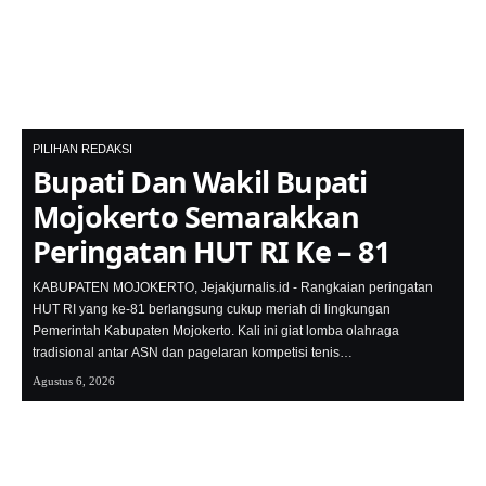
PILIHAN REDAKSI
Bupati Dan Wakil Bupati
Mojokerto Semarakkan
Peringatan HUT RI Ke – 81
KABUPATEN MOJOKERTO, Jejakjurnalis.id - Rangkaian peringatan
HUT RI yang ke-81 berlangsung cukup meriah di lingkungan
Pemerintah Kabupaten Mojokerto. Kali ini giat lomba olahraga
tradisional antar ASN dan pagelaran kompetisi tenis…
Agustus 6, 2026