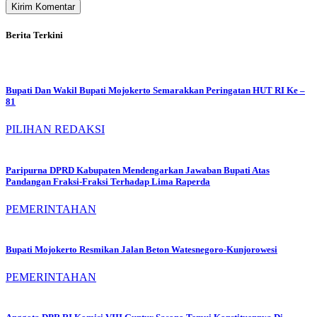
Berita Terkini
Bupati Dan Wakil Bupati Mojokerto Semarakkan Peringatan HUT RI Ke –
81
PILIHAN REDAKSI
Paripurna DPRD Kabupaten Mendengarkan Jawaban Bupati Atas
Pandangan Fraksi-Fraksi Terhadap Lima Raperda
PEMERINTAHAN
Bupati Mojokerto Resmikan Jalan Beton Watesnegoro-Kunjorowesi
PEMERINTAHAN