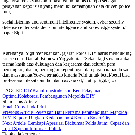
juga bisa melaksanakan fungsinya untuk bisa tampil sebagai
pelayanan kepolisian yang memiliki kemampuan data-driven police
hub,
social listening and sentiment intelligence system, cyber security
defense center serta decision intelligence and knowledge system,”
papar Sigit.
Karenanya, Sigit menekankan, jajaran Polda DIY harus mendukung
konsep dari Daerah Istimewa Yogyakarta. “Sekali lagi saya ucapkan
terima kasih atas dukungan dan kerjasama dari seluruh para
pemangku jabatan, pemangku kepentingan dan juga harapan besar
dari masyarakat Yogya terhadap kinerja Polri untuk betul-betul bisa
profesional, dekat dan dicintai masyarakat,” tutup Sigit. (Jo)
TAGGED:
DIY
Kapolri Instruksikan Beri Pelayanan
Optimal
Kolaborasi Pembangunan Mapolda DIY
Share This Article
Email
Copy Link
Print
Previous Article
Peletakan Batu Pertama Pembangunan Mapolda
DIY, Kapolri Ungkap Kedepankan 4 Konsep Smart City
Next Article
Lemkapi Apresiasi Bidhumas Polda Jatim, Cepat dan
Tepat Sajikan Informasi Publik
Tidak ada komentar