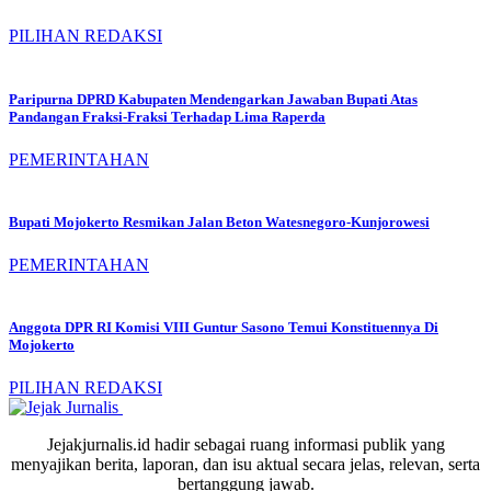
PILIHAN REDAKSI
Paripurna DPRD Kabupaten Mendengarkan Jawaban Bupati Atas
Pandangan Fraksi-Fraksi Terhadap Lima Raperda
PEMERINTAHAN
Bupati Mojokerto Resmikan Jalan Beton Watesnegoro-Kunjorowesi
PEMERINTAHAN
Anggota DPR RI Komisi VIII Guntur Sasono Temui Konstituennya Di
Mojokerto
PILIHAN REDAKSI
Jejakjurnalis.id hadir sebagai ruang informasi publik yang
menyajikan berita, laporan, dan isu aktual secara jelas, relevan, serta
bertanggung jawab.