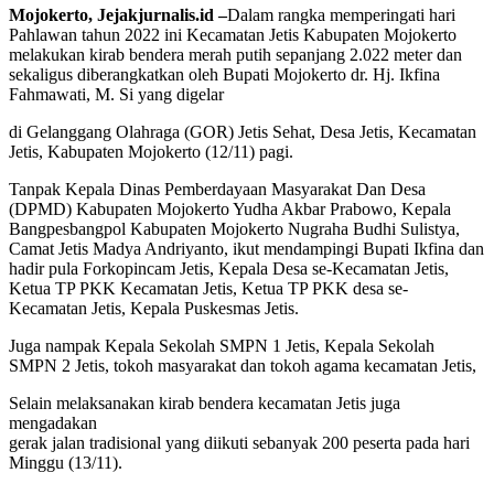
Mojokerto, Jejakjurnalis.id –
Dalam rangka memperingati hari
Pahlawan tahun 2022 ini Kecamatan Jetis Kabupaten Mojokerto
melakukan kirab bendera merah putih sepanjang 2.022 meter dan
sekaligus diberangkatkan oleh Bupati Mojokerto dr. Hj. Ikfina
Fahmawati, M. Si yang digelar
di Gelanggang Olahraga (GOR) Jetis Sehat, Desa Jetis, Kecamatan
Jetis, Kabupaten Mojokerto (12/11) pagi.
Tanpak Kepala Dinas Pemberdayaan Masyarakat Dan Desa
(DPMD) Kabupaten Mojokerto Yudha Akbar Prabowo, Kepala
Bangpesbangpol Kabupaten Mojokerto Nugraha Budhi Sulistya,
Camat Jetis Madya Andriyanto, ikut mendampingi Bupati Ikfina dan
hadir pula Forkopincam Jetis, Kepala Desa se-Kecamatan Jetis,
Ketua TP PKK Kecamatan Jetis, Ketua TP PKK desa se-
Kecamatan Jetis, Kepala Puskesmas Jetis.
Juga nampak Kepala Sekolah SMPN 1 Jetis, Kepala Sekolah
SMPN 2 Jetis, tokoh masyarakat dan tokoh agama kecamatan Jetis,
Selain melaksanakan kirab bendera kecamatan Jetis juga
mengadakan
gerak jalan tradisional yang diikuti sebanyak 200 peserta pada hari
Minggu (13/11).