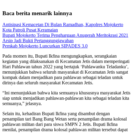
Baca berita menarik lainnya
Antisipasi Kemacetan Di Bulan Ramadhan, Kapolres Mojokerto
Kota Patroli Pusat Keramaian
Bupati Mojokerto Terima Penghargaan Anugerah Meritokrasi 2021
Arsip Jadi Bukti Pertanggungjawaban
Pemkab Mojokerto Luncurkan SIPADES 3.0
Pada momen itu, Bupati Ikfina mengungkapkan, serangkaian
kegiatan yang dilaksanakan di Kecamatan Jetis dalam memperingati
Hari Pahlawan tahun 2022 yang bertajuk ‘Pahlawanku Teladanku’,
menunjukkan bahwa seluruh masyarakat di Kecamatan Jetis sangat
kompak dalam menjadikan para pahlawan sebagai teladan untuk
dirinya dan seluruh masyarakat Kecamatan Jetis.
“Ini menunjukkan bahwa kita semuanya khususnya masyarakat Jetis
siap untuk menjadikan pahlawan-pahlawan kita sebagai teladan kita
semuanya,” jelasnya.
Selain itu, kehadiran Bupati Ikfina yang disambut dengan
penampilan tari Bang Bang Wetan serta penampilan drama kolosal
pahlawan militan dari para siswa SMPN 2 Jetis. Bupati Ikfina
menilai, penampilan drama kolosal pahlawan militan tersebut dapat