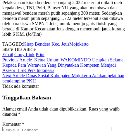
Pelaksanaan kirab bendera sepanjang 2.022 meter ini diikuti oleh
kepala desa, TNI, Polri, Banser NU yang akan membawa dan
mengawal bendera merah putih sepanjang 300 meter. Sedangkan
bendera merah putih sepanjang 1.722 meter tersebut akan dibawa
oleh para siswa SMPN 1 Jetis, untuk menuju garis finish yang
berada di Kantor Kecamatan Jetis dengan menempuh jarak kurang
lebih 6 KM. (Jo/Tim)
TAGGED:
Kirap Bendera Kec. Jetis
Mojokerto
Share This Article
Email
Copy Link
Print
Previous Article
Ketua Umum WAKOMINDO Ucapkan Selamat
Kepada Para Wartawan Yang Dinyatakan Kompeten Menjadi
Asesor LSP. Pers Indonesia
Next Article
Dinas Sosial Kabupaten Mojokerto Adakan pelatihan
pendamping PKH
Tidak ada komentar
Tinggalkan Balasan
Alamat email Anda tidak akan dipublikasikan.
Ruas yang wajib
ditandai
*
Komentar
*