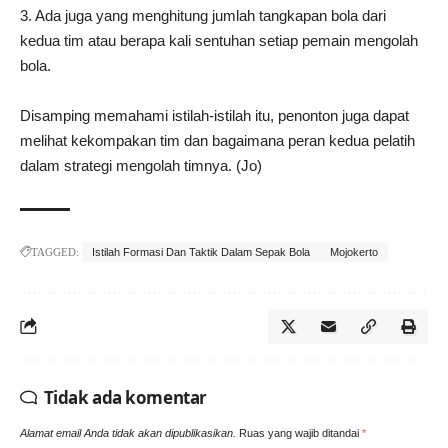
3. Ada juga yang menghitung jumlah tangkapan bola dari
kedua tim atau berapa kali sentuhan setiap pemain mengolah
bola.
Disamping memahami istilah-istilah itu, penonton juga dapat
melihat kekompakan tim dan bagaimana peran kedua pelatih
dalam strategi mengolah timnya. (Jo)
TAGGED:
Istilah Formasi Dan Taktik Dalam Sepak Bola
Mojokerto
Tidak ada komentar
Alamat email Anda tidak akan dipublikasikan.
Ruas yang wajib ditandai
*