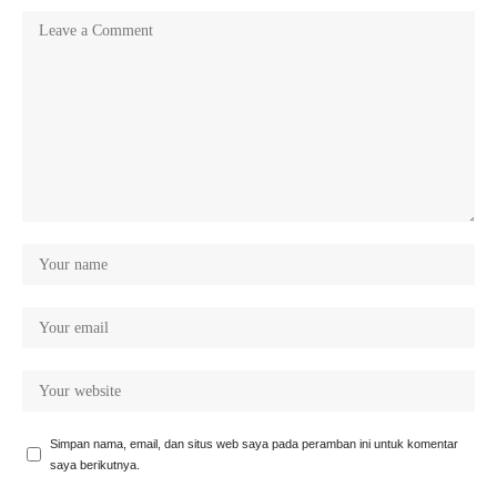
Simpan nama, email, dan situs web saya pada peramban ini untuk komentar
saya berikutnya.