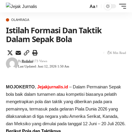
Aa
OLAHRAGA
Istilah Formasi Dan Taktik
Dalam Sepak Bola
6 Min Read
By
Redaksi
173 Views
Last Updated: Juni 12, 2026 1:50 Am
MOJOKERTO
,
Jejakjurnalis.id
– Dalam Permainan Sepak
bola baik dalam turnamen atau kompetisi biasanya pelatih
mengetrapkan pola dan taktik yang diberikan pada para
pemainnya, termasuk pada gelaran Piala Dunia 2026 yang
dilaksanakan di tiga negara yaitu Amerika Serikat, Kanada,
dan Meksiko yang dimulai pada tanggal 12 Juni – 20 Juli 2026.
Berikut Pola dan Taktiknya