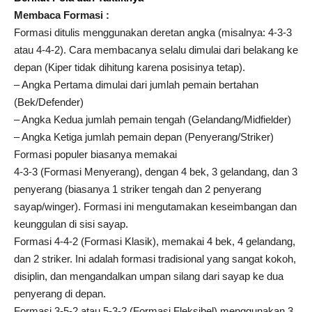
Membaca Formasi :
Formasi ditulis menggunakan deretan angka (misalnya: 4-3-3
atau 4-4-2). Cara membacanya selalu dimulai dari belakang ke
depan (Kiper tidak dihitung karena posisinya tetap).
– Angka Pertama dimulai dari jumlah pemain bertahan
(Bek/Defender)
– Angka Kedua jumlah pemain tengah (Gelandang/Midfielder)
– Angka Ketiga jumlah pemain depan (Penyerang/Striker)
Formasi populer biasanya memakai
4-3-3 (Formasi Menyerang), dengan 4 bek, 3 gelandang, dan 3
penyerang (biasanya 1 striker tengah dan 2 penyerang
sayap/winger). Formasi ini mengutamakan keseimbangan dan
keunggulan di sisi sayap.
Formasi 4-4-2 (Formasi Klasik), memakai 4 bek, 4 gelandang,
dan 2 striker. Ini adalah formasi tradisional yang sangat kokoh,
disiplin, dan mengandalkan umpan silang dari sayap ke dua
penyerang di depan.
Formasi 3-5-2 atau 5-3-2 (Formasi Fleksibel) menggunakan 3