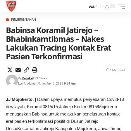
Aa
PEMERINTAHAN
Babinsa Koramil Jatirejo –
Bhabinkamtibmas – Nakes
Lakukan Tracing Kontak Erat
Pasien Terkonfirmasi
2 Min Read
By
Redaksi
179 Views
Last Updated: November 8, 2021 9:24 Am
JJ Mojokerto, |
Dalam upaya memutus penyebaran Covid-19
di wilayah, Koramil 0815/15 Jatirejo Kodim 0815/Mojokerto
menugaskan Babinsa untuk melakukan penelusuran kontak
erat pasien terkonfirmasi positif di Dusun Jatirejo
Desa/Kecamatan Jatirejo Kabupaten Mojokerto, Jawa Timur,