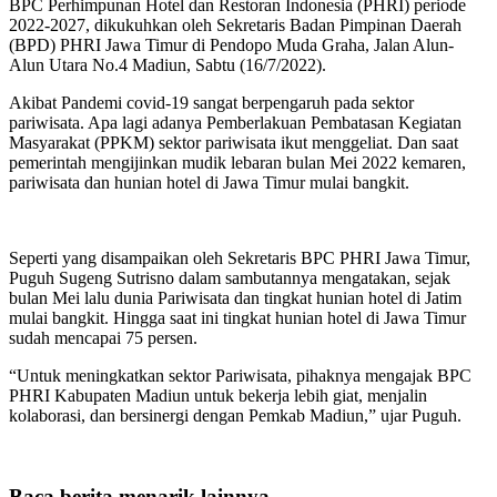
BPC Perhimpunan Hotel dan Restoran Indonesia (PHRI) periode
2022-2027, dikukuhkan oleh Sekretaris Badan Pimpinan Daerah
(BPD) PHRI Jawa Timur di Pendopo Muda Graha, Jalan Alun-
Alun Utara No.4 Madiun, Sabtu (16/7/2022).
Akibat Pandemi covid-19 sangat berpengaruh pada sektor
pariwisata. Apa lagi adanya Pemberlakuan Pembatasan Kegiatan
Masyarakat (PPKM) sektor pariwisata ikut menggeliat. Dan saat
pemerintah mengijinkan mudik lebaran bulan Mei 2022 kemaren,
pariwisata dan hunian hotel di Jawa Timur mulai bangkit.
Seperti yang disampaikan oleh Sekretaris BPC PHRI Jawa Timur,
Puguh Sugeng Sutrisno dalam sambutannya mengatakan, sejak
bulan Mei lalu dunia Pariwisata dan tingkat hunian hotel di Jatim
mulai bangkit. Hingga saat ini tingkat hunian hotel di Jawa Timur
sudah mencapai 75 persen.
“Untuk meningkatkan sektor Pariwisata, pihaknya mengajak BPC
PHRI Kabupaten Madiun untuk bekerja lebih giat, menjalin
kolaborasi, dan bersinergi dengan Pemkab Madiun,” ujar Puguh.
Baca berita menarik lainnya