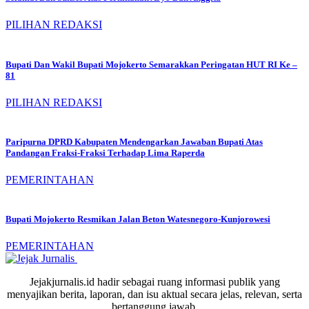
PILIHAN REDAKSI
Bupati Dan Wakil Bupati Mojokerto Semarakkan Peringatan HUT RI Ke –
81
PILIHAN REDAKSI
Paripurna DPRD Kabupaten Mendengarkan Jawaban Bupati Atas
Pandangan Fraksi-Fraksi Terhadap Lima Raperda
PEMERINTAHAN
Bupati Mojokerto Resmikan Jalan Beton Watesnegoro-Kunjorowesi
PEMERINTAHAN
Jejakjurnalis.id hadir sebagai ruang informasi publik yang
menyajikan berita, laporan, dan isu aktual secara jelas, relevan, serta
bertanggung jawab.