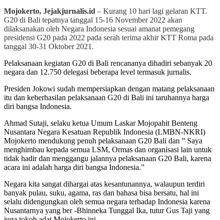
Mojokerto, Jejakjurnalis.id
– Kurang 10 hari lagi gelaran KTT.
G20 di Bali tepatnya tanggal 15-16 November 2022 akan
dilaksanakan oleh Negara Indonesia sesuai amanat pemegang
presidensi G20 pada 2022 pada serah terima akhir KTT Roma pada
tanggal 30-31 Oktober 2021.
Pelaksanaan kegiatan G20 di Bali rencananya dihadiri sebanyak 20
negara dan 12.750 delegasi beberapa level termasuk jurnalis.
Presiden Jokowi sudah mempersiapkan dengan matang pelaksanaan
itu dan keberhasilan pelaksanaan G20 di Bali ini taruhannya harga
diri bangsa Indonesia.
Ahmad Sutaji, selaku ketua Umum Laskar Mojopahit Benteng
Nusantara Negara Kesatuan Republik Indonesia (LMBN-NKRI)
Mojokerto mendukung penuh pelaksanaan G20 Bali dan ” Saya
menghimbau kepada semua LSM, Ormas dan organisasi lain untuk
tidak hadir dan menggangu jalannya pelaksanaan G20 Bali, karena
acara ini adalah harga diri bangsa Indonesia.”
Negara kita sangat dihargai atas kesantunannya, walaupun terdiri
banyak pulau, suku, agama, ras dan bahasa bisa bersatu, hal ini
selalu didengungkan oleh semua negara terhadap Indonesia karena
Nusantarnya yang ber -Bhinneka Tunggal Ika, tutur Gus Taji yang
juga tokoh adat Mojokerto ini.