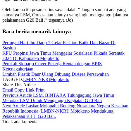
Oleh karena itu pesan serius saya adalah ” Jangan sampai ada yang
namanya LSM, Ormas atau lainnya yang ingin menggangu jalannya
pelaksanaan G20 Bali .” tegasnya (Jo)
Baca berita menarik lainnya
Peringati Hari Ibu Daop 7 Gelar Fashion Batik Dan Bazar Di
Stasiun
KPU Propinsi Jawa Timur Menggelar Sosialisasi Pilkada Serentak
2024 Di Kabupaten Mojokerto
Pemkab Sidoarjo Cover Pekerja Rentan dengan BPJS
Ketenagakerjaan
Limbah Plastik Daur Ulang Dibuang DiArea Persawahan
TAGGED:
LMBN-NKRI
Mojokerto
Share This Article
Email
Copy Link
Print
Previous Article
LSM. BINTARA Tulungagung Jawa Timur
Menolak LSM Untuk Menganggu Kegiatan G20 Bali
Next Article
Laskar Mojopahit Benteng Nusantara Negara Kesatuan
Republik Indonesia (LMBN-NKRI) Mojokerto Mendukung
Pelaksanaan KTT. G20 Bali.
Tidak ada komentar