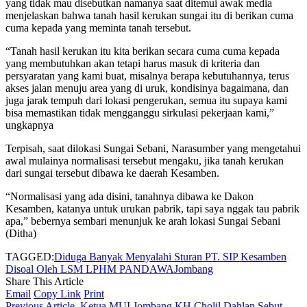
yang tidak mau disebutkan namanya saat ditemui awak media
menjelaskan bahwa tanah hasil kerukan sungai itu di berikan cuma
cuma kepada yang meminta tanah tersebut.
“Tanah hasil kerukan itu kita berikan secara cuma cuma kepada
yang membutuhkan akan tetapi harus masuk di kriteria dan
persyaratan yang kami buat, misalnya berapa kebutuhannya, terus
akses jalan menuju area yang di uruk, kondisinya bagaimana, dan
juga jarak tempuh dari lokasi pengerukan, semua itu supaya kami
bisa memastikan tidak mengganggu sirkulasi pekerjaan kami,”
ungkapnya
Terpisah, saat dilokasi Sungai Sebani, Narasumber yang mengetahui
awal mulainya normalisasi tersebut mengaku, jika tanah kerukan
dari sungai tersebut dibawa ke daerah Kesamben.
“Normalisasi yang ada disini, tanahnya dibawa ke Dakon
Kesamben, katanya untuk urukan pabrik, tapi saya nggak tau pabrik
apa,” bebernya sembari menunjuk ke arah lokasi Sungai Sebani
(Ditha)
TAGGED:
Diduga Banyak Menyalahi Sturan PT. SIP Kesamben
Disoal Oleh LSM LPHM PANDAWA
Jombang
Share This Article
Email
Copy Link
Print
Previous Article
Ketua MUI Jombang KH Cholil Dahlan Sebut