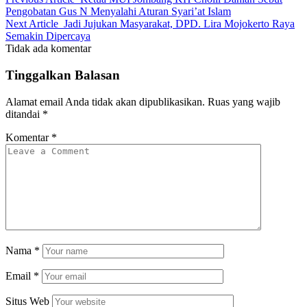
Pengobatan Gus N Menyalahi Aturan Syari’at Islam
Next Article
Jadi Jujukan Masyarakat, DPD. Lira Mojokerto Raya
Semakin Dipercaya
Tidak ada komentar
Tinggalkan Balasan
Alamat email Anda tidak akan dipublikasikan.
Ruas yang wajib
ditandai
*
Komentar
*
Nama
*
Email
*
Situs Web