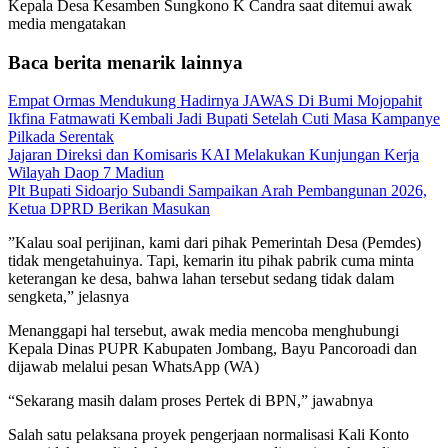
Kepala Desa Kesamben Sungkono K Candra saat ditemui awak
media mengatakan
Baca berita menarik lainnya
Empat Ormas Mendukung Hadirnya JAWAS Di Bumi Mojopahit
Ikfina Fatmawati Kembali Jadi Bupati Setelah Cuti Masa Kampanye
Pilkada Serentak
Jajaran Direksi dan Komisaris KAI Melakukan Kunjungan Kerja
Wilayah Daop 7 Madiun
Plt Bupati Sidoarjo Subandi Sampaikan Arah Pembangunan 2026,
Ketua DPRD Berikan Masukan
”Kalau soal perijinan, kami dari pihak Pemerintah Desa (Pemdes)
tidak mengetahuinya. Tapi, kemarin itu pihak pabrik cuma minta
keterangan ke desa, bahwa lahan tersebut sedang tidak dalam
sengketa,” jelasnya
Menanggapi hal tersebut, awak media mencoba menghubungi
Kepala Dinas PUPR Kabupaten Jombang, Bayu Pancoroadi dan
dijawab melalui pesan WhatsApp (WA)
“Sekarang masih dalam proses Pertek di BPN,” jawabnya
Salah satu pelaksana proyek pengerjaan normalisasi Kali Konto