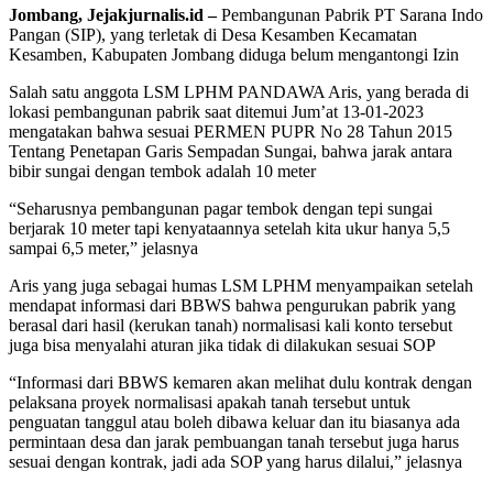
Jombang, Jejakjurnalis.id –
Pembangunan Pabrik PT Sarana Indo
Pangan (SIP), yang terletak di Desa Kesamben Kecamatan
Kesamben, Kabupaten Jombang diduga belum mengantongi Izin
Salah satu anggota LSM LPHM PANDAWA Aris, yang berada di
lokasi pembangunan pabrik saat ditemui Jum’at 13-01-2023
mengatakan bahwa sesuai PERMEN PUPR No 28 Tahun 2015
Tentang Penetapan Garis Sempadan Sungai, bahwa jarak antara
bibir sungai dengan tembok adalah 10 meter
“Seharusnya pembangunan pagar tembok dengan tepi sungai
berjarak 10 meter tapi kenyataannya setelah kita ukur hanya 5,5
sampai 6,5 meter,” jelasnya
Aris yang juga sebagai humas LSM LPHM menyampaikan setelah
mendapat informasi dari BBWS bahwa pengurukan pabrik yang
berasal dari hasil (kerukan tanah) normalisasi kali konto tersebut
juga bisa menyalahi aturan jika tidak di dilakukan sesuai SOP
“Informasi dari BBWS kemaren akan melihat dulu kontrak dengan
pelaksana proyek normalisasi apakah tanah tersebut untuk
penguatan tanggul atau boleh dibawa keluar dan itu biasanya ada
permintaan desa dan jarak pembuangan tanah tersebut juga harus
sesuai dengan kontrak, jadi ada SOP yang harus dilalui,” jelasnya